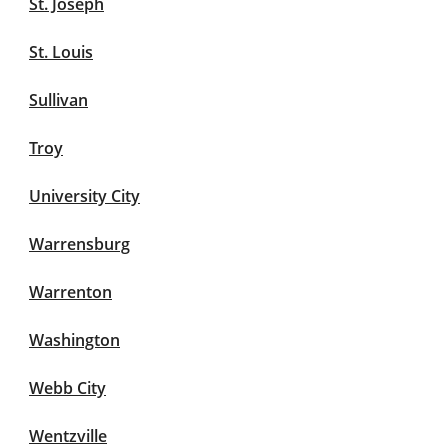
St. Joseph
St. Louis
Sullivan
Troy
University City
Warrensburg
Warrenton
Washington
Webb City
Wentzville