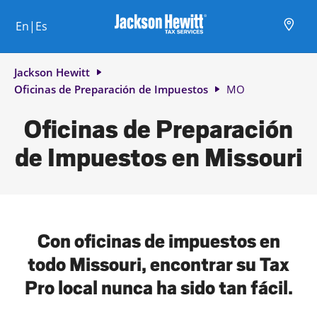
Skip to content
Ciudad, estado/provincia, código postal o ciudad y país
Envíe una búsqueda.
Enlace al sitio web principal
Link Opens in New Tab
Link Opens in New Tab
Link Opens in New Tab
Link Opens in New Tab
Link Opens in New Tab
Link Opens in New Tab
Link Opens in New Tab
En|Es
Return to Nav
Jackson Hewitt
Oficinas de Preparación de Impuestos
MO
Oficinas de Preparación
de Impuestos en Missouri
Con oficinas de impuestos en
todo Missouri, encontrar su Tax
Pro local nunca ha sido tan fácil.