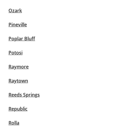
Ozark
Pineville
Poplar Bluff
Potosi
Raymore
Raytown
Reeds Springs
Republic
Rolla