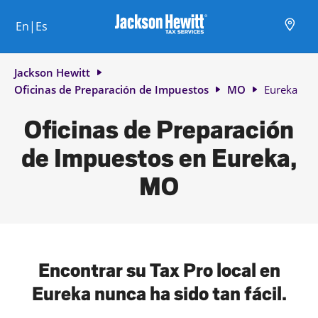
Skip to content
Ciudad, estado/provincia, código postal o ciudad y país
Envíe una búsqueda.
Enlace al sitio web principal
Link Opens in New Tab
Link Opens in New Tab
Link Opens in New Tab
Link Opens in New Tab
Link Opens in New Tab
Link Opens in New Tab
Link Opens in New Tab
En|Es
Return to Nav
Jackson Hewitt
Oficinas de Preparación de Impuestos
MO
Eureka
Oficinas de Preparación
de Impuestos en Eureka,
MO
Encontrar su Tax Pro local en
Eureka nunca ha sido tan fácil.