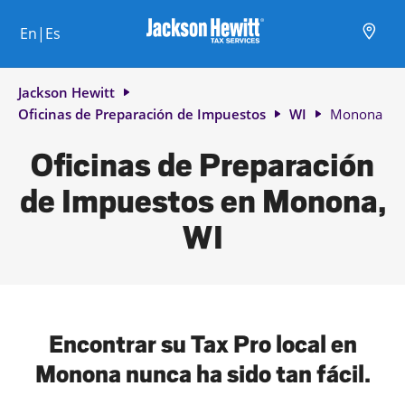
Skip to content
Ciudad, estado/provincia, código postal o ciudad y país
Envíe una búsqueda.
Enlace al sitio web principal
Link Opens in New Tab
Link Opens in New Tab
Link Opens in New Tab
Link Opens in New Tab
Link Opens in New Tab
Link Opens in New Tab
Link Opens in New Tab
En|Es
Return to Nav
Jackson Hewitt
Oficinas de Preparación de Impuestos
WI
Monona
Oficinas de Preparación
de Impuestos en Monona,
WI
Encontrar su Tax Pro local en
Monona nunca ha sido tan fácil.