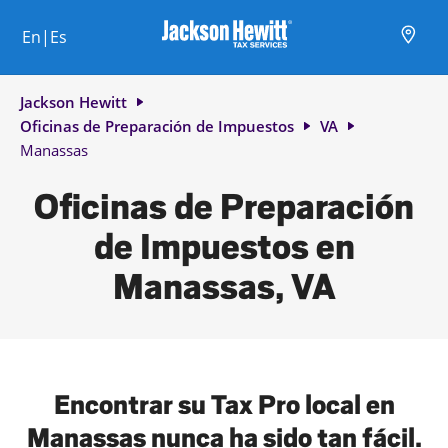
Skip to content
Ciudad, estado/provincia, código postal o ciudad y país
Envíe una búsqueda.
Enlace al sitio web principal
Link Opens in New Tab
Link Opens in New Tab
Link Opens in New Tab
Link Opens in New Tab
Link Opens in New Tab
Link Opens in New Tab
Link Opens in New Tab
En|Es
Return to Nav
Jackson Hewitt
Oficinas de Preparación de Impuestos
VA
Manassas
Oficinas de Preparación
de Impuestos en
Manassas, VA
Encontrar su Tax Pro local en
Manassas nunca ha sido tan fácil.