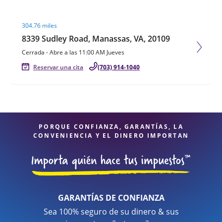
Visit agent page
304.76 miles
8339 Sudley Road, Manassas, VA, 20109
Cerrada
-
Abre a las
11:00 AM
Jueves
Reservar una cita
(703) 914-1040
PORQUE CONFIANZA, GARANTÍAS, LA
CONVENIENCIA Y EL DINERO IMPORTAN
GARANTÍAS DE CONFIANZA
Sea 100% seguro de su dinero & sus