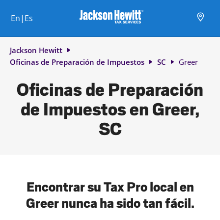
Skip to content
Ciudad, estado/provincia, código postal o ciudad y país
Envíe una búsqueda.
Enlace al sitio web principal
Link Opens in New Tab
Link Opens in New Tab
Link Opens in New Tab
Link Opens in New Tab
Link Opens in New Tab
Link Opens in New Tab
Link Opens in New Tab
En|Es
Return to Nav
Jackson Hewitt
Oficinas de Preparación de Impuestos
SC
Greer
Oficinas de Preparación
de Impuestos en Greer,
SC
Encontrar su Tax Pro local en
Greer nunca ha sido tan fácil.