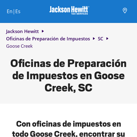
Skip to content
Ciudad, estado/provincia, código postal o ciudad y país
Envíe una búsqueda.
Enlace al sitio web principal
Link Opens in New Tab
Link Opens in New Tab
Link Opens in New Tab
Link Opens in New Tab
Link Opens in New Tab
Link Opens in New Tab
Link Opens in New Tab
En|Es
Return to Nav
Jackson Hewitt
Oficinas de Preparación de Impuestos
SC
Goose Creek
Oficinas de Preparación
de Impuestos en Goose
Creek, SC
Con oficinas de impuestos en
todo Goose Creek, encontrar su