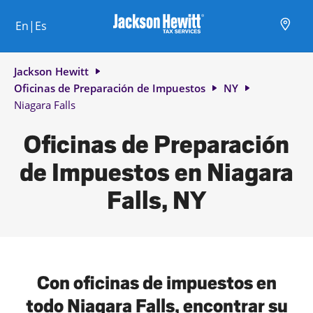
Skip to content
Ciudad, estado/provincia, código postal o ciudad y país
Envíe una búsqueda.
Enlace al sitio web principal
Link Opens in New Tab
Link Opens in New Tab
Link Opens in New Tab
Link Opens in New Tab
Link Opens in New Tab
Link Opens in New Tab
Link Opens in New Tab
En|Es
Return to Nav
Jackson Hewitt
Oficinas de Preparación de Impuestos
NY
Niagara Falls
Oficinas de Preparación
de Impuestos en Niagara
Falls, NY
Con oficinas de impuestos en
todo Niagara Falls, encontrar su