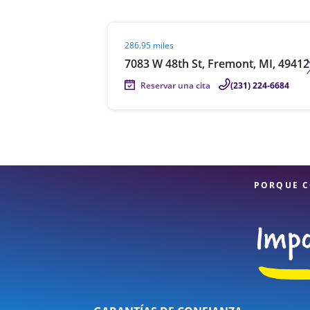
Visit agent page
286.95 miles
7083 W 48th St, Fremont, MI, 49412
Reservar una cita
(231) 224-6684
PORQUE C