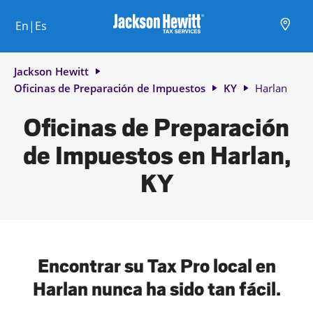
Skip to content
Ciudad, estado/provincia, código postal o ciudad y país
Envíe una búsqueda.
Enlace al sitio web principal
Link Opens in New Tab
Link Opens in New Tab
Link Opens in New Tab
Link Opens in New Tab
Link Opens in New Tab
Link Opens in New Tab
Link Opens in New Tab
En|Es
Return to Nav
Jackson Hewitt
Oficinas de Preparación de Impuestos
KY
Harlan
Oficinas de Preparación
de Impuestos en Harlan,
KY
Encontrar su Tax Pro local en
Harlan nunca ha sido tan fácil.