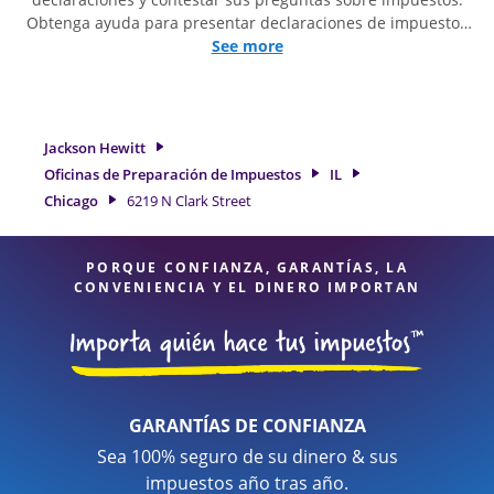
Obtenga ayuda para presentar declaraciones de impuestos
simples o situaciones más complejas, como los impuestos
See more
de trabajo por cuenta propia. En Jackson Hewitt, excedimos
en identificar todas las deducciones y créditos elegibles
para obtenerle el reembolso de impuestos más grande. Si
necesita servicios de preparación de impuestos en Chicago,
Jackson Hewitt
IL, la ubicación de Jackson Hewitt en 6219 N Clark Street es
Oficinas de Preparación de Impuestos
IL
una opción excelente. Con nuestros expertos profesionales
Chicago
6219 N Clark Street
de impuestos, atención al detalle y diversidad de servicios
financieros, puede estar seguro de que sus impuestos están
en manos expertas.
PORQUE CONFIANZA, GARANTÍAS, LA
CONVENIENCIA Y EL DINERO IMPORTAN
GARANTÍAS DE CONFIANZA
Sea 100% seguro de su dinero & sus
impuestos año tras año.