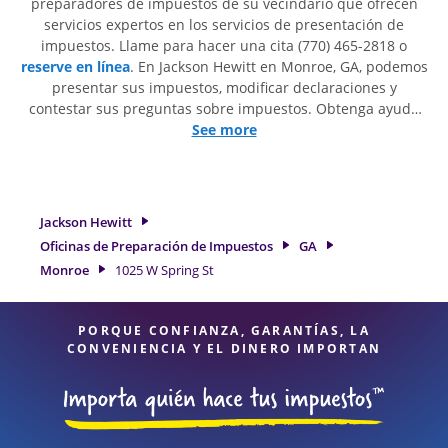
preparadores de impuestos de su vecindario que ofrecen
servicios expertos en los servicios de presentación de
impuestos. Llame para hacer una cita (770) 465-2818 o
reserve en línea
. En Jackson Hewitt en Monroe, GA, podemos
presentar sus impuestos, modificar declaraciones y
contestar sus preguntas sobre impuestos. Obtenga ayuda
para presentar declaraciones de impuestos simples o
See more
situaciones más complejas, como los impuestos de trabajo
por cuenta propia. En Jackson Hewitt, excedimos en
identificar todas las deducciones y créditos elegibles para
obtenerle el reembolso de impuestos más grande. Si
Jackson Hewitt
necesita servicios de preparación de impuestos en Monroe,
Oficinas de Preparación de Impuestos
GA
GA, la ubicación de Jackson Hewitt en 1025 W Spring St Ste B
Monroe
1025 W Spring St
es una opción excelente. Con nuestros expertos
profesionales de impuestos, atención al detalle y diversidad
de servicios financieros, puede estar seguro de que sus
PORQUE CONFIANZA, GARANTÍAS, LA
impuestos están en manos expertas.
CONVENIENCIA Y EL DINERO IMPORTAN