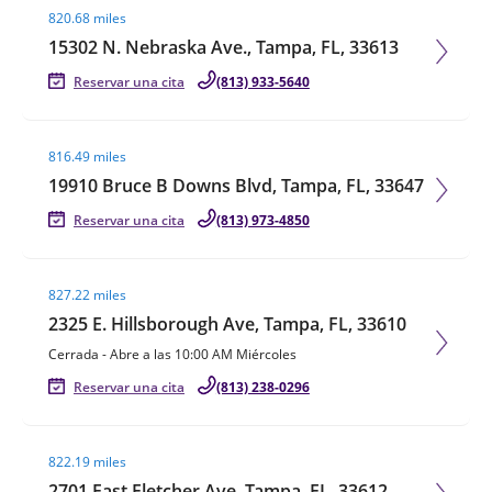
820.68 miles
15302 N. Nebraska Ave., Tampa, FL, 33613
Reservar una cita
(813) 933-5640
Visit agent page
816.49 miles
19910 Bruce B Downs Blvd, Tampa, FL, 33647
Reservar una cita
(813) 973-4850
Visit agent page
827.22 miles
2325 E. Hillsborough Ave, Tampa, FL, 33610
Cerrada
-
Abre a las
10:00 AM
Miércoles
Reservar una cita
(813) 238-0296
Visit agent page
822.19 miles
2701 East Fletcher Ave, Tampa, FL, 33612