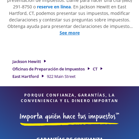
presentación de impuestos. Llame para hacer una cita (860)
291-8750 o
reserve en línea
. En Jackson Hewitt en East
Hartford, CT, podemos presentar sus impuestos, modificar
declaraciones y contestar sus preguntas sobre impuestos.
Obtenga ayuda para presentar declaraciones de impuestos
simples o situaciones más complejas, como los impuestos
See more
de trabajo por cuenta propia. En Jackson Hewitt, excedimos
en identificar todas las deducciones y créditos elegibles
para obtenerle el reembolso de impuestos más grande. Si
necesita servicios de preparación de impuestos en East
Jackson Hewitt
Hartford, CT, la ubicación de Jackson Hewitt en 922 Main
Oficinas de Preparación de Impuestos
CT
Street es una opción excelente. Con nuestros expertos
East Hartford
922 Main Street
profesionales de impuestos, atención al detalle y diversidad
de servicios financieros, puede estar seguro de que sus
impuestos están en manos expertas.
PORQUE CONFIANZA, GARANTÍAS, LA
CONVENIENCIA Y EL DINERO IMPORTAN