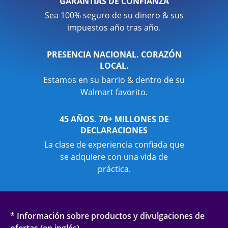
GARANTÍAS DE CONFIANZA
Sea 100% seguro de su dinero & sus
impuestos año tras año.
PRESENCIA NACIONAL. CORAZÓN
LOCAL.
Estamos en su barrio & dentro de su
Walmart favorito.
45 AÑOS. 70+ MILLONES DE
DECLARACIONES
La clase de experiencia confiada que
se adquiere con una vida de
práctica.
* Información sobre productos y divulgaciones de
ofertas (en inglés)