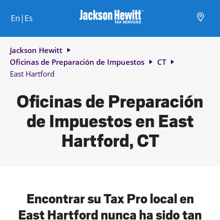
Skip to content
Ciudad, estado/provincia, código postal o ciudad y país
Envíe una búsqueda.
Enlace al sitio web principal
Link Opens in New Tab
Link Opens in New Tab
Link Opens in New Tab
Link Opens in New Tab
Link Opens in New Tab
Link Opens in New Tab
Link Opens in New Tab
En|Es
Return to Nav
Jackson Hewitt
Oficinas de Preparación de Impuestos
CT
East Hartford
Oficinas de Preparación
de Impuestos en East
Hartford, CT
Encontrar su Tax Pro local en
East Hartford nunca ha sido tan