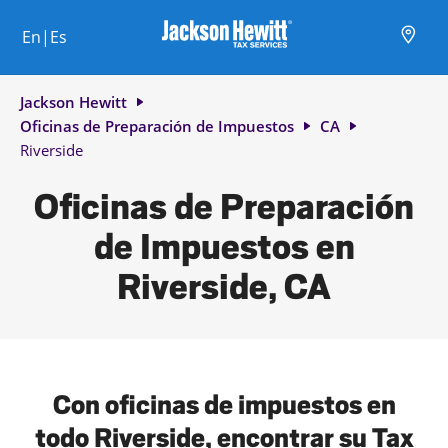
Skip to content
Ciudad, estado/provincia, código postal o ciudad y país
Envíe una búsqueda.
Enlace al sitio web principal
Link Opens in New Tab
Link Opens in New Tab
Link Opens in New Tab
Link Opens in New Tab
Link Opens in New Tab
Link Opens in New Tab
Link Opens in New Tab
En|Es
Return to Nav
Jackson Hewitt
Oficinas de Preparación de Impuestos
CA
Riverside
Oficinas de Preparación
de Impuestos en
Riverside, CA
Con oficinas de impuestos en
todo Riverside, encontrar su Tax