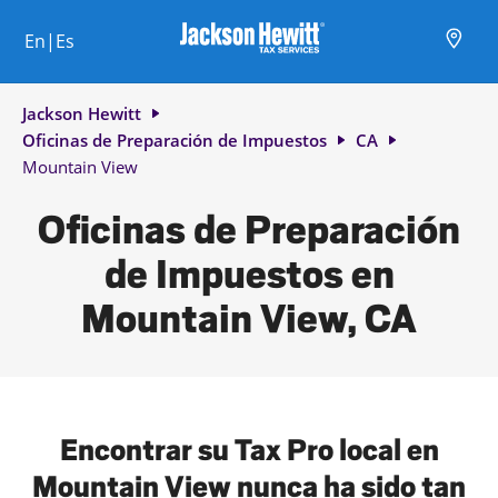
Skip to content
Ciudad, estado/provincia, código postal o ciudad y país
Envíe una búsqueda.
Enlace al sitio web principal
Link Opens in New Tab
Link Opens in New Tab
Link Opens in New Tab
Link Opens in New Tab
Link Opens in New Tab
Link Opens in New Tab
Link Opens in New Tab
En|Es
Return to Nav
Jackson Hewitt
Oficinas de Preparación de Impuestos
CA
Mountain View
Oficinas de Preparación
de Impuestos en
Mountain View, CA
Encontrar su Tax Pro local en
Mountain View nunca ha sido tan