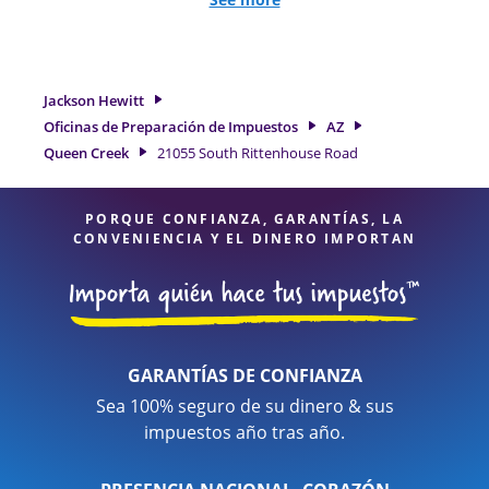
de trabajo por cuenta propia. En Jackson Hewitt, excedimos
en identificar todas las deducciones y créditos elegibles
para obtenerle el reembolso de impuestos más grande. Si
necesita servicios de preparación de impuestos en Queen
Jackson Hewitt
Creek, AZ, la ubicación de Jackson Hewitt en 21055 South
Oficinas de Preparación de Impuestos
AZ
Rittenhouse Road es una opción excelente. Con nuestros
Queen Creek
21055 South Rittenhouse Road
expertos profesionales de impuestos, atención al detalle y
diversidad de servicios financieros, puede estar seguro de
que sus impuestos están en manos expertas.
PORQUE CONFIANZA, GARANTÍAS, LA
CONVENIENCIA Y EL DINERO IMPORTAN
GARANTÍAS DE CONFIANZA
Sea 100% seguro de su dinero & sus
impuestos año tras año.