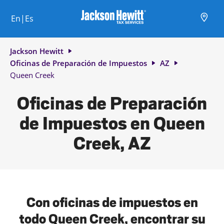
Skip to content
Ciudad, estado/provincia, código postal o ciudad y país
Envíe una búsqueda.
Enlace al sitio web principal
Link Opens in New Tab
Link Opens in New Tab
Link Opens in New Tab
Link Opens in New Tab
Link Opens in New Tab
Link Opens in New Tab
Link Opens in New Tab
En|Es
Return to Nav
Jackson Hewitt
Oficinas de Preparación de Impuestos
AZ
Queen Creek
Oficinas de Preparación
de Impuestos en Queen
Creek, AZ
Con oficinas de impuestos en
todo Queen Creek, encontrar su