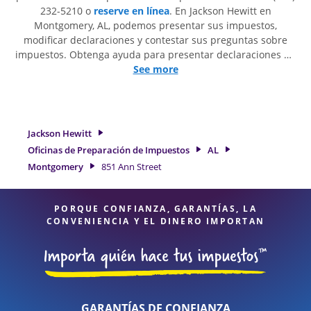
232-5210 o
reserve en línea
. En Jackson Hewitt en
Montgomery, AL, podemos presentar sus impuestos,
modificar declaraciones y contestar sus preguntas sobre
impuestos. Obtenga ayuda para presentar declaraciones de
impuestos simples o situaciones más complejas, como los
See more
impuestos de trabajo por cuenta propia. En Jackson Hewitt,
excedimos en identificar todas las deducciones y créditos
elegibles para obtenerle el reembolso de impuestos más
grande. Si necesita servicios de preparación de impuestos
Jackson Hewitt
en Montgomery, AL, la ubicación de Jackson Hewitt en 851
Oficinas de Preparación de Impuestos
AL
Ann Street es una opción excelente. Con nuestros expertos
Montgomery
851 Ann Street
profesionales de impuestos, atención al detalle y diversidad
de servicios financieros, puede estar seguro de que sus
impuestos están en manos expertas.
PORQUE CONFIANZA, GARANTÍAS, LA
CONVENIENCIA Y EL DINERO IMPORTAN
GARANTÍAS DE CONFIANZA