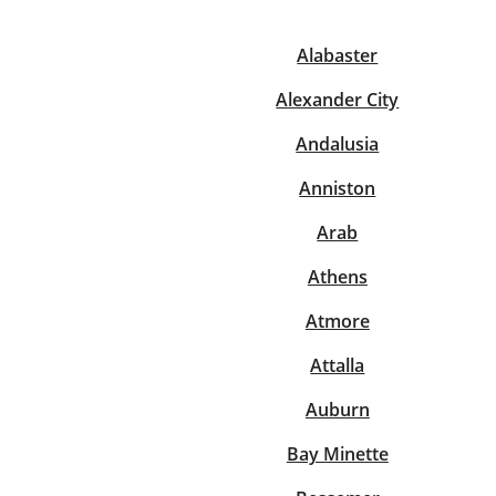
Alabaster
Alexander City
Andalusia
Anniston
Arab
Athens
Atmore
Attalla
Auburn
Bay Minette