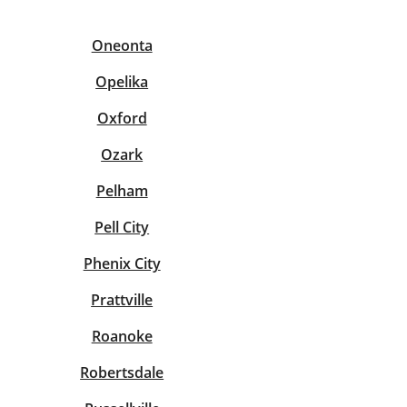
Oneonta
Opelika
Oxford
Ozark
Pelham
Pell City
Phenix City
Prattville
Roanoke
Robertsdale