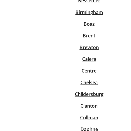
Bessemer
Birmingham
Boaz
Brent
Brewton
Calera
Centre
Chelsea
Childersburg
Clanton
Cullman
Daphne