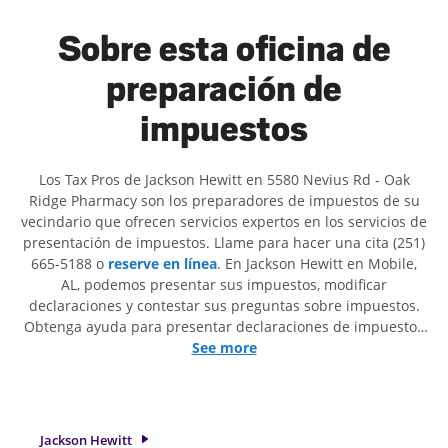
Sobre esta oficina de
preparación de
impuestos
Los Tax Pros de Jackson Hewitt en 5580 Nevius Rd - Oak
Ridge Pharmacy son ​​los preparadores de impuestos de su
vecindario que ofrecen servicios expertos en los servicios de
presentación de impuestos. Llame para hacer una cita (251)
665-5188 o
reserve en línea
. En Jackson Hewitt en Mobile,
AL, podemos presentar sus impuestos, modificar
declaraciones y contestar sus preguntas sobre impuestos.
Obtenga ayuda para presentar declaraciones de impuestos
simples o situaciones más complejas, como los impuestos
See more
de trabajo por cuenta propia. En Jackson Hewitt, excedimos
en identificar todas las deducciones y créditos elegibles
para obtenerle el reembolso de impuestos más grande. Si
necesita servicios de preparación de impuestos en Mobile,
Jackson Hewitt