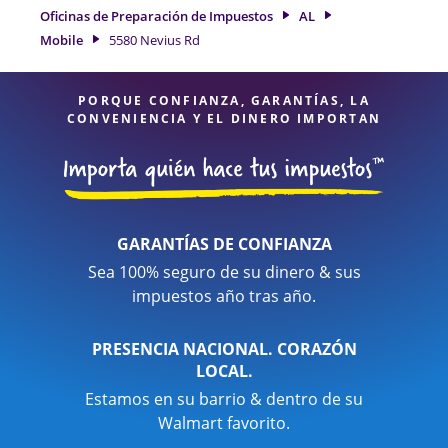
AL, la ubicación de Jackson Hewitt en 5580 Nevius Rd es una
Oficinas de Preparación de Impuestos
AL
opción excelente. Con nuestros expertos profesionales de
Mobile
5580 Nevius Rd
impuestos, atención al detalle y diversidad de servicios
financieros, puede estar seguro de que sus impuestos están
en manos expertas.
PORQUE CONFIANZA, GARANTÍAS, LA
CONVENIENCIA Y EL DINERO IMPORTAN
GARANTÍAS DE CONFIANZA
Sea 100% seguro de su dinero & sus
impuestos año tras año.
PRESENCIA NACIONAL. CORAZÓN
LOCAL.
Estamos en su barrio & dentro de su
Walmart favorito.