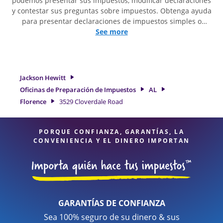
podemos presentar sus impuestos, modificar declaraciones
y contestar sus preguntas sobre impuestos. Obtenga ayuda
para presentar declaraciones de impuestos simples o
situaciones más complejas, como los impuestos de trabajo
See more
por cuenta propia. En Jackson Hewitt, excedimos en
identificar todas las deducciones y créditos elegibles para
obtenerle el reembolso de impuestos más grande. Si
necesita servicios de preparación de impuestos en Florence,
Jackson Hewitt
AL, la ubicación de Jackson Hewitt en 3529 Cloverdale Road
Oficinas de Preparación de Impuestos
AL
es una opción excelente. Con nuestros expertos
Florence
3529 Cloverdale Road
profesionales de impuestos, atención al detalle y diversidad
de servicios financieros, puede estar seguro de que sus
impuestos están en manos expertas.
PORQUE CONFIANZA, GARANTÍAS, LA
CONVENIENCIA Y EL DINERO IMPORTAN
GARANTÍAS DE CONFIANZA
Sea 100% seguro de su dinero & sus