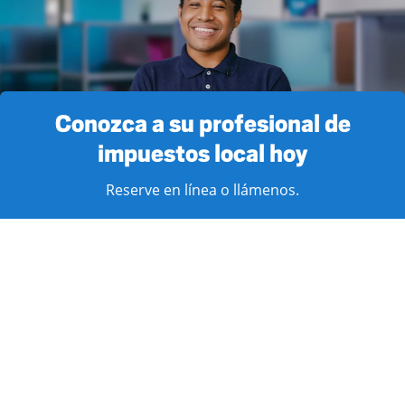
Conozca a su profesional de
impuestos local hoy
Reserve en línea o llámenos.