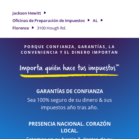
para obtenerle el reembolso de impuestos más grande. Si
necesita servicios de preparación de impuestos en Florence,
Jackson Hewitt
AL, la ubicación de Jackson Hewitt en 3100 Hough Rd. es una
Oficinas de Preparación de Impuestos
AL
opción excelente. Con nuestros expertos profesionales de
Florence
3100 Hough Rd.
impuestos, atención al detalle y diversidad de servicios
financieros, puede estar seguro de que sus impuestos están
en manos expertas.
PORQUE CONFIANZA, GARANTÍAS, LA
CONVENIENCIA Y EL DINERO IMPORTAN
GARANTÍAS DE CONFIANZA
Sea 100% seguro de su dinero & sus
impuestos año tras año.
PRESENCIA NACIONAL. CORAZÓN
LOCAL.