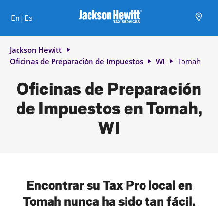
Skip to content
Ciudad, estado/provincia, código postal o ciudad y país
Envíe una búsqueda.
Enlace al sitio web principal
Link Opens in New Tab
Link Opens in New Tab
Link Opens in New Tab
Link Opens in New Tab
Link Opens in New Tab
Link Opens in New Tab
Link Opens in New Tab
En|Es
Return to Nav
Jackson Hewitt
Oficinas de Preparación de Impuestos
WI
Tomah
Oficinas de Preparación
de Impuestos en Tomah,
WI
Encontrar su Tax Pro local en
Tomah nunca ha sido tan fácil.