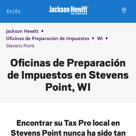
Skip to content
Ciudad, estado/provincia, código postal o ciudad y país
Envíe una búsqueda.
Enlace al sitio web principal
Link Opens in New Tab
Link Opens in New Tab
Link Opens in New Tab
Link Opens in New Tab
Link Opens in New Tab
Link Opens in New Tab
Link Opens in New Tab
En|Es
Return to Nav
Jackson Hewitt
Oficinas de Preparación de Impuestos
WI
Stevens Point
Oficinas de Preparación
de Impuestos en Stevens
Point, WI
Encontrar su Tax Pro local en
Stevens Point nunca ha sido tan