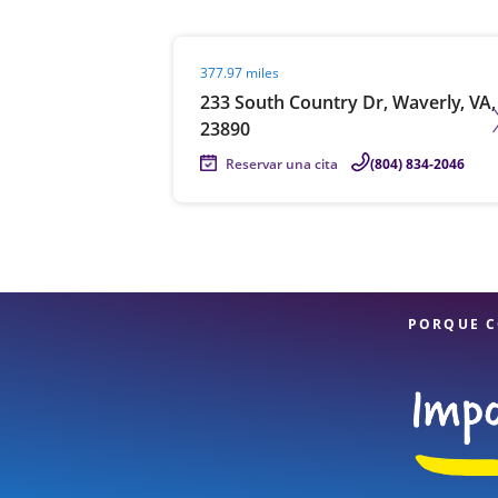
Visit agent page
377.97 miles
233 South Country Dr, Waverly, VA,
23890
Reservar una cita
(804) 834-2046
PORQUE C