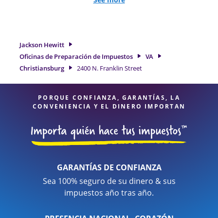
impuestos de trabajo por cuenta propia. En Jackson Hewitt,
excedimos en identificar todas las deducciones y créditos
elegibles para obtenerle el reembolso de impuestos más
grande. Si necesita servicios de preparación de impuestos
Jackson Hewitt
en Christiansburg, VA, la ubicación de Jackson Hewitt en
Oficinas de Preparación de Impuestos
VA
2400 N. Franklin Street es una opción excelente. Con
Christiansburg
2400 N. Franklin Street
nuestros expertos profesionales de impuestos, atención al
detalle y diversidad de servicios financieros, puede estar
seguro de que sus impuestos están en manos expertas.
PORQUE CONFIANZA, GARANTÍAS, LA
CONVENIENCIA Y EL DINERO IMPORTAN
GARANTÍAS DE CONFIANZA
Sea 100% seguro de su dinero & sus
impuestos año tras año.