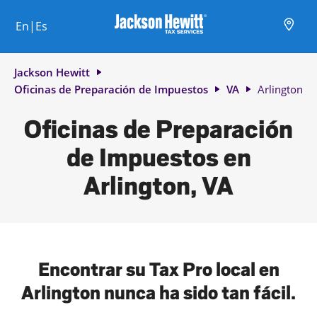
Skip to content
Ciudad, estado/provincia, código postal o ciudad y país
Envíe una búsqueda.
Enlace al sitio web principal
Link Opens in New Tab
Link Opens in New Tab
Link Opens in New Tab
Link Opens in New Tab
Link Opens in New Tab
Link Opens in New Tab
Link Opens in New Tab
En|Es
Return to Nav
Jackson Hewitt
Oficinas de Preparación de Impuestos
VA
Arlington
Oficinas de Preparación
de Impuestos en
Arlington, VA
Encontrar su Tax Pro local en
Arlington nunca ha sido tan fácil.