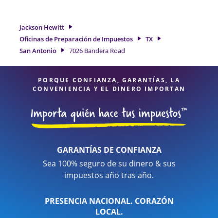
por cuenta propia. En Jackson Hewitt, excedimos en
identificar todas las deducciones y créditos elegibles para
obtenerle el reembolso de impuestos más grande. Si
Jackson Hewitt
necesita servicios de preparación de impuestos en San
Oficinas de Preparación de Impuestos
TX
Antonio, TX, la ubicación de Jackson Hewitt en 7026 Bandera
San Antonio
7026 Bandera Road
Road es una opción excelente. Con nuestros expertos
profesionales de impuestos, atención al detalle y diversidad
de servicios financieros, puede estar seguro de que sus
PORQUE CONFIANZA, GARANTÍAS, LA
impuestos están en manos expertas.
CONVENIENCIA Y EL DINERO IMPORTAN
GARANTÍAS DE CONFIANZA
Sea 100% seguro de su dinero & sus
impuestos año tras año.
PRESENCIA NACIONAL. CORAZÓN
LOCAL.