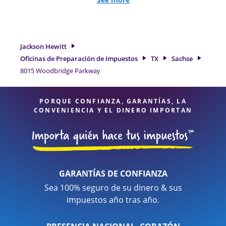
de trabajo por cuenta propia. En Jackson Hewitt, excedimos
en identificar todas las deducciones y créditos elegibles
para obtenerle el reembolso de impuestos más grande. Si
necesita servicios de preparación de impuestos en Sachse,
Jackson Hewitt
TX, la ubicación de Jackson Hewitt en 8015 Woodbridge
Oficinas de Preparación de Impuestos
TX
Sachse
Parkway es una opción excelente. Con nuestros expertos
8015 Woodbridge Parkway
profesionales de impuestos, atención al detalle y diversidad
de servicios financieros, puede estar seguro de que sus
impuestos están en manos expertas.
PORQUE CONFIANZA, GARANTÍAS, LA
CONVENIENCIA Y EL DINERO IMPORTAN
GARANTÍAS DE CONFIANZA
Sea 100% seguro de su dinero & sus
impuestos año tras año.