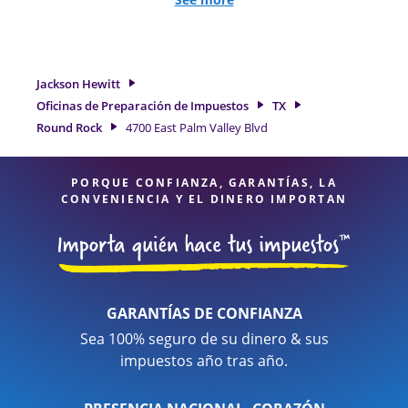
de trabajo por cuenta propia. En Jackson Hewitt, excedimos
en identificar todas las deducciones y créditos elegibles
para obtenerle el reembolso de impuestos más grande. Si
necesita servicios de preparación de impuestos en Round
Jackson Hewitt
Rock, TX, la ubicación de Jackson Hewitt en 4700 East Palm
Oficinas de Preparación de Impuestos
TX
Valley Blvd es una opción excelente. Con nuestros expertos
Round Rock
4700 East Palm Valley Blvd
profesionales de impuestos, atención al detalle y diversidad
de servicios financieros, puede estar seguro de que sus
impuestos están en manos expertas.
PORQUE CONFIANZA, GARANTÍAS, LA
CONVENIENCIA Y EL DINERO IMPORTAN
GARANTÍAS DE CONFIANZA
Sea 100% seguro de su dinero & sus
impuestos año tras año.