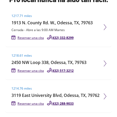
Visit agent page
1217.71 miles
1913 N. County Rd. W., Odessa, TX, 79763
Cerrada
-
Abre a las
9:00 AM
Martes
Reservar una cita
(432) 332-8299
Visit agent page
1218.61 miles
2450 NW Loop 338, Odessa, TX, 79763
Reservar una cita
(432) 517-3212
Visit agent page
1214.76 miles
3119 East University Blvd, Odessa, TX, 79762
Reservar una cita
(432) 288-9033
Visit agent page