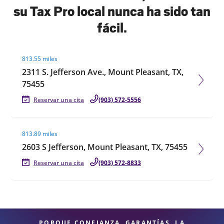
su Tax Pro local nunca ha sido tan
fácil.
Visit agent page
813.55 miles
2311 S. Jefferson Ave., Mount Pleasant, TX,
75455
Reservar una cita
(903) 572-5556
Visit agent page
813.89 miles
2603 S Jefferson, Mount Pleasant, TX, 75455
Reservar una cita
(903) 572-8833
PORQUE CONFIANZA, GARANTÍAS, LA