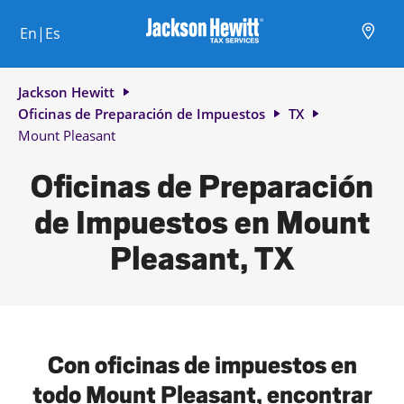
Skip to content
Ciudad, estado/provincia, código postal o ciudad y país
Envíe una búsqueda.
Enlace al sitio web principal
Link Opens in New Tab
Link Opens in New Tab
Link Opens in New Tab
Link Opens in New Tab
Link Opens in New Tab
Link Opens in New Tab
Link Opens in New Tab
En|Es
Return to Nav
Jackson Hewitt
Oficinas de Preparación de Impuestos
TX
Mount Pleasant
Oficinas de Preparación
de Impuestos en Mount
Pleasant, TX
Con oficinas de impuestos en
todo Mount Pleasant, encontrar