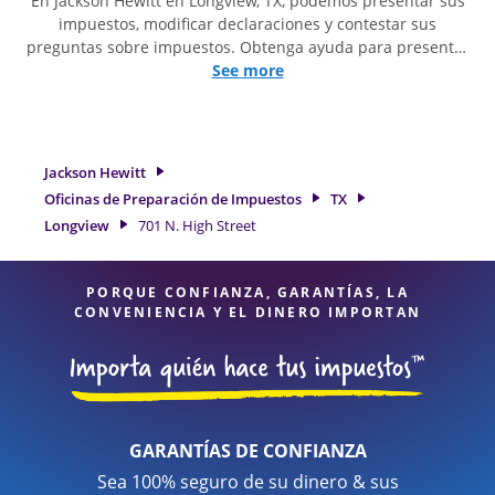
En Jackson Hewitt en Longview, TX, podemos presentar sus
impuestos, modificar declaraciones y contestar sus
preguntas sobre impuestos. Obtenga ayuda para presentar
declaraciones de impuestos simples o situaciones más
See more
complejas, como los impuestos de trabajo por cuenta
propia. En Jackson Hewitt, excedimos en identificar todas las
deducciones y créditos elegibles para obtenerle el
reembolso de impuestos más grande. Si necesita servicios
Jackson Hewitt
de preparación de impuestos en Longview, TX, la ubicación
Oficinas de Preparación de Impuestos
TX
de Jackson Hewitt en 701 N. High Street es una opción
Longview
701 N. High Street
excelente. Con nuestros expertos profesionales de
impuestos, atención al detalle y diversidad de servicios
financieros, puede estar seguro de que sus impuestos están
PORQUE CONFIANZA, GARANTÍAS, LA
en manos expertas.
CONVENIENCIA Y EL DINERO IMPORTAN
GARANTÍAS DE CONFIANZA
Sea 100% seguro de su dinero & sus