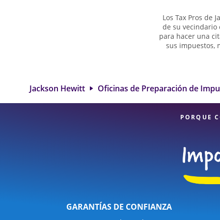
Los Tax Pros de J
de su vecindario 
para hacer una cit
sus impuestos, 
para presentar d
de trabajo por 
créditos elegib
preparación de 
Jackson Hewitt
Oficinas de Preparación de Imp
opción excelente. 
servicios f
PORQUE C
GARANTÍAS DE CONFIANZA