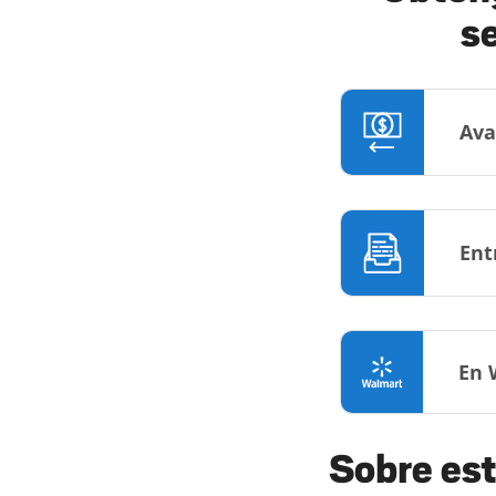
s
Ava
Ent
En 
Sobre est