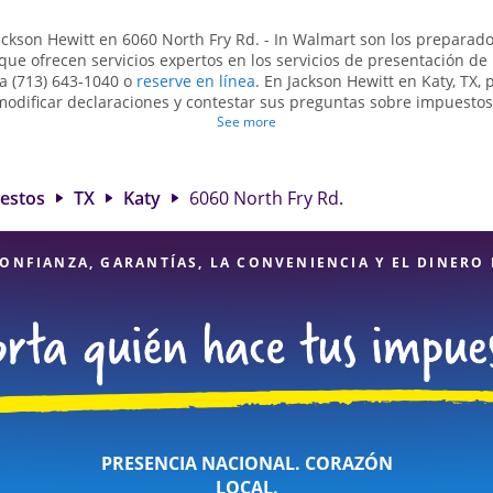
ackson Hewitt en 6060 North Fry Rd. - In Walmart son ​​los prepara
que ofrecen servicios expertos en los servicios de presentación d
a (713) 643-1040 o
reserve en línea
. En Jackson Hewitt en Katy, TX
modificar declaraciones y contestar sus preguntas sobre impuesto
eclaraciones de impuestos simples o situaciones más complejas, c
See more
cuenta propia. En Jackson Hewitt, excedimos en identificar todas l
les para obtenerle el reembolso de impuestos más grande. Si neces
impuestos en Katy, TX, la ubicación de Jackson Hewitt en 6060 Nort
uestos
TX
Katy
6060 North Fry Rd.
Con nuestros expertos profesionales de impuestos, atención al deta
inancieros, puede estar seguro de que sus impuestos están en man
ONFIANZA, GARANTÍAS, LA CONVENIENCIA Y EL DINERO
PRESENCIA NACIONAL. CORAZÓN
LOCAL.