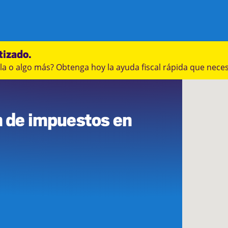
tizado.
a o algo más? Obtenga hoy la ayuda fiscal rápida que neces
3
n de impuestos en