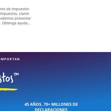
dores de impuestos
e impuestos. Llame
, podemos presentar
s. Obtenga ayuda
omo los impuestos
as deducciones y
ita servicios de
h Fry Rd. es una
lle y diversidad de
os expertas.
 IMPORTAN
45 AÑOS. 70+ MILLONES DE
DECLARACIONES