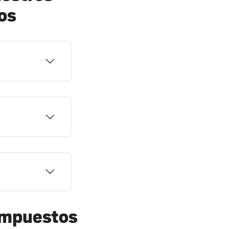
os
 impuestos