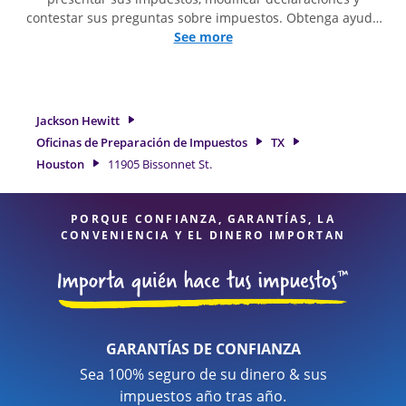
contestar sus preguntas sobre impuestos. Obtenga ayuda
para presentar declaraciones de impuestos simples o
See more
situaciones más complejas, como los impuestos de trabajo
por cuenta propia. En Jackson Hewitt, excedimos en
identificar todas las deducciones y créditos elegibles para
obtenerle el reembolso de impuestos más grande. Si
Jackson Hewitt
necesita servicios de preparación de impuestos en Houston,
Oficinas de Preparación de Impuestos
TX
TX, la ubicación de Jackson Hewitt en 11905 Bissonnet St. Ste
Houston
11905 Bissonnet St.
140 es una opción excelente. Con nuestros expertos
profesionales de impuestos, atención al detalle y diversidad
de servicios financieros, puede estar seguro de que sus
PORQUE CONFIANZA, GARANTÍAS, LA
impuestos están en manos expertas.
CONVENIENCIA Y EL DINERO IMPORTAN
GARANTÍAS DE CONFIANZA
Sea 100% seguro de su dinero & sus
impuestos año tras año.