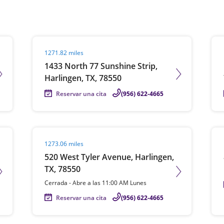
Visit agent page
Vis
1271.82 miles
1433 North 77 Sunshine Strip,
Harlingen, TX, 78550
Reservar una cita
(956) 622-4665
Visit agent page
Vis
1273.06 miles
520 West Tyler Avenue, Harlingen,
TX, 78550
Cerrada
-
Abre a las
11:00 AM
Lunes
Reservar una cita
(956) 622-4665