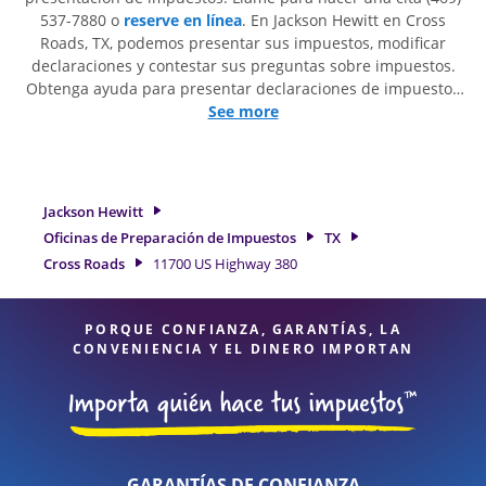
537-7880 o
reserve en línea
. En Jackson Hewitt en Cross
Roads, TX, podemos presentar sus impuestos, modificar
declaraciones y contestar sus preguntas sobre impuestos.
Obtenga ayuda para presentar declaraciones de impuestos
simples o situaciones más complejas, como los impuestos
See more
de trabajo por cuenta propia. En Jackson Hewitt, excedimos
en identificar todas las deducciones y créditos elegibles
para obtenerle el reembolso de impuestos más grande. Si
necesita servicios de preparación de impuestos en Cross
Jackson Hewitt
Roads, TX, la ubicación de Jackson Hewitt en 11700 US
Oficinas de Preparación de Impuestos
TX
Highway 380 es una opción excelente. Con nuestros
Cross Roads
11700 US Highway 380
expertos profesionales de impuestos, atención al detalle y
diversidad de servicios financieros, puede estar seguro de
que sus impuestos están en manos expertas.
PORQUE CONFIANZA, GARANTÍAS, LA
CONVENIENCIA Y EL DINERO IMPORTAN
GARANTÍAS DE CONFIANZA