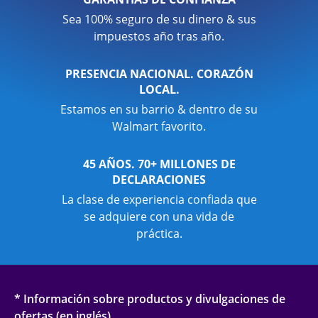
Sea 100% seguro de su dinero & sus
impuestos año tras año.
PRESENCIA NACIONAL. CORAZÓN
LOCAL.
Estamos en su barrio & dentro de su
Walmart favorito.
45 AÑOS. 70+ MILLONES DE
DECLARACIONES
La clase de experiencia confiada que
se adquiere con una vida de
práctica.
* Información sobre productos y divulgaciones de
ofertas (en inglés)