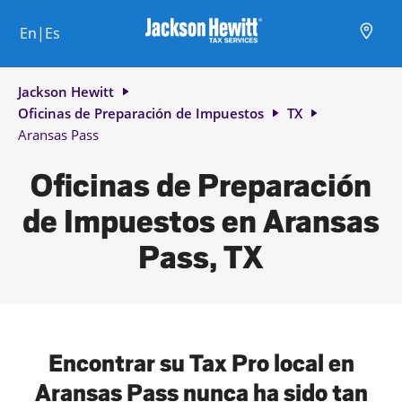
Skip to content
Ciudad, estado/provincia, código postal o ciudad y país
Envíe una búsqueda.
Enlace al sitio web principal
Link Opens in New Tab
Link Opens in New Tab
Link Opens in New Tab
Link Opens in New Tab
Link Opens in New Tab
Link Opens in New Tab
Link Opens in New Tab
En|Es
Return to Nav
Jackson Hewitt
Oficinas de Preparación de Impuestos
TX
Aransas Pass
Oficinas de Preparación
de Impuestos en Aransas
Pass, TX
Encontrar su Tax Pro local en
Aransas Pass nunca ha sido tan