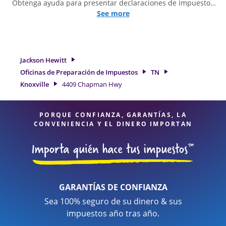
Obtenga ayuda para presentar declaraciones de impuestos
simples o situaciones más complejas, como los impuestos
See more
de trabajo por cuenta propia. En Jackson Hewitt, excedimos
en identificar todas las deducciones y créditos elegibles
para obtenerle el reembolso de impuestos más grande. Si
necesita servicios de preparación de impuestos en Knoxville,
Jackson Hewitt
TN, la ubicación de Jackson Hewitt en 4409 Chapman Hwy
Oficinas de Preparación de Impuestos
TN
Ste D es una opción excelente. Con nuestros expertos
Knoxville
4409 Chapman Hwy
profesionales de impuestos, atención al detalle y diversidad
de servicios financieros, puede estar seguro de que sus
impuestos están en manos expertas.
PORQUE CONFIANZA, GARANTÍAS, LA
CONVENIENCIA Y EL DINERO IMPORTAN
GARANTÍAS DE CONFIANZA
Sea 100% seguro de su dinero & sus
impuestos año tras año.