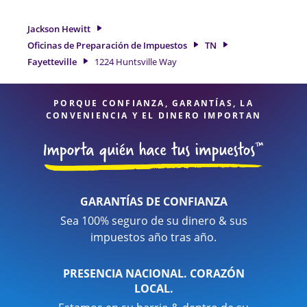
elegibles para obtenerle el reembolso de impuestos más
grande. Si necesita servicios de preparación de impuestos
Jackson Hewitt
en Fayetteville, TN, la ubicación de Jackson Hewitt en 1224
Oficinas de Preparación de Impuestos
TN
Huntsville Way es una opción excelente. Con nuestros
Fayetteville
1224 Huntsville Way
expertos profesionales de impuestos, atención al detalle y
diversidad de servicios financieros, puede estar seguro de
que sus impuestos están en manos expertas.
PORQUE CONFIANZA, GARANTÍAS, LA
CONVENIENCIA Y EL DINERO IMPORTAN
GARANTÍAS DE CONFIANZA
Sea 100% seguro de su dinero & sus
impuestos año tras año.
PRESENCIA NACIONAL. CORAZÓN
LOCAL.