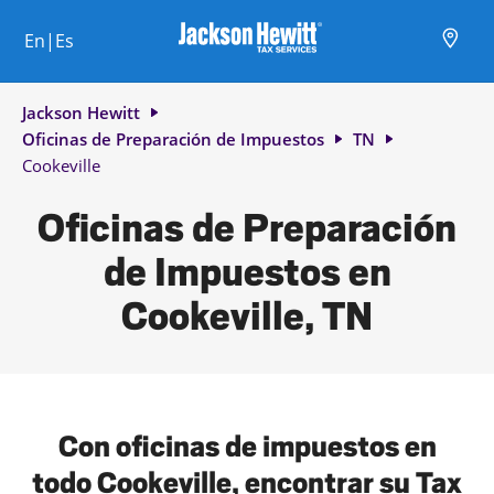
Skip to content
Ciudad, estado/provincia, código postal o ciudad y país
Envíe una búsqueda.
Enlace al sitio web principal
Link Opens in New Tab
Link Opens in New Tab
Link Opens in New Tab
Link Opens in New Tab
Link Opens in New Tab
Link Opens in New Tab
Link Opens in New Tab
En|Es
Return to Nav
Jackson Hewitt
Oficinas de Preparación de Impuestos
TN
Cookeville
Oficinas de Preparación
de Impuestos en
Cookeville, TN
Con oficinas de impuestos en
todo Cookeville, encontrar su Tax