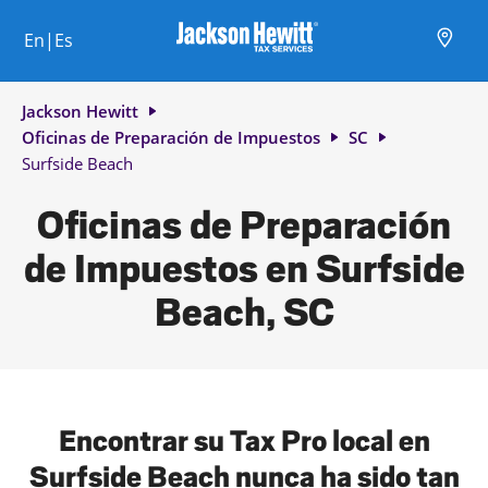
Skip to content
Ciudad, estado/provincia, código postal o ciudad y país
Envíe una búsqueda.
Enlace al sitio web principal
Link Opens in New Tab
Link Opens in New Tab
Link Opens in New Tab
Link Opens in New Tab
Link Opens in New Tab
Link Opens in New Tab
Link Opens in New Tab
En|Es
Return to Nav
Jackson Hewitt
Oficinas de Preparación de Impuestos
SC
Surfside Beach
Oficinas de Preparación
de Impuestos en Surfside
Beach, SC
Encontrar su Tax Pro local en
Surfside Beach nunca ha sido tan