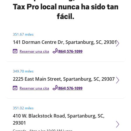
Tax Pro local nunca ha sido tan
fácil.
Visit agent page
351.67 miles
141 Dorman Centre Dr, Spartanburg, SC, 29301
Reservar una cita
(864) 576-1099
Visit agent page
349.70 miles
2225 East Main Street, Spartanburg, SC, 29307
Reservar una cita
(864) 576-1099
Visit agent page
351.02 miles
410 W. Blackstock Road, Spartanburg, SC,
29301
Cerrada
-
Abre a las
10:00 AM
Lunes