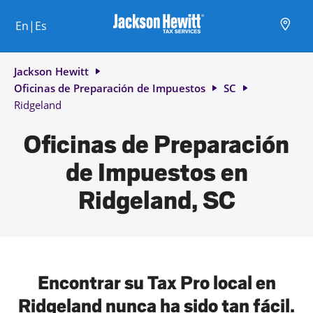
Skip to content
Ciudad, estado/provincia, código postal o ciudad y país
Envíe una búsqueda.
Enlace al sitio web principal
Link Opens in New Tab
Link Opens in New Tab
Link Opens in New Tab
Link Opens in New Tab
Link Opens in New Tab
Link Opens in New Tab
Link Opens in New Tab
En|Es
Return to Nav
Jackson Hewitt
Oficinas de Preparación de Impuestos
SC
Ridgeland
Oficinas de Preparación
de Impuestos en
Ridgeland, SC
Encontrar su Tax Pro local en
Ridgeland nunca ha sido tan fácil.