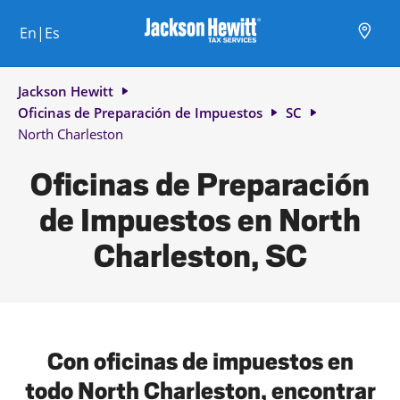
Skip to content
Ciudad, estado/provincia, código postal o ciudad y país
Envíe una búsqueda.
Enlace al sitio web principal
Link Opens in New Tab
Link Opens in New Tab
Link Opens in New Tab
Link Opens in New Tab
Link Opens in New Tab
Link Opens in New Tab
Link Opens in New Tab
En|Es
Return to Nav
Jackson Hewitt
Oficinas de Preparación de Impuestos
SC
North Charleston
Oficinas de Preparación
de Impuestos en North
Charleston, SC
Con oficinas de impuestos en
todo North Charleston, encontrar