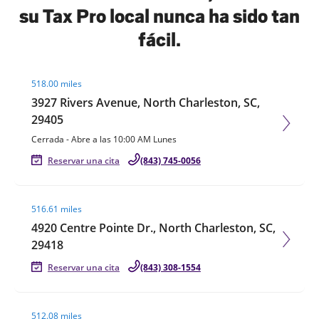
su Tax Pro local nunca ha sido tan
fácil.
Visit agent page
518.00 miles
3927 Rivers Avenue, North Charleston, SC,
29405
Cerrada
-
Abre a las
10:00 AM
Lunes
Reservar una cita
(843) 745-0056
Visit agent page
516.61 miles
4920 Centre Pointe Dr., North Charleston, SC,
29418
Reservar una cita
(843) 308-1554
Visit agent page
512.08 miles