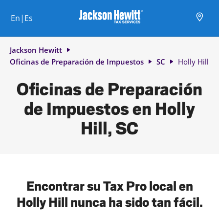
Skip to content
Ciudad, estado/provincia, código postal o ciudad y país
Envíe una búsqueda.
Enlace al sitio web principal
Link Opens in New Tab
Link Opens in New Tab
Link Opens in New Tab
Link Opens in New Tab
Link Opens in New Tab
Link Opens in New Tab
Link Opens in New Tab
En|Es
Return to Nav
Jackson Hewitt
Oficinas de Preparación de Impuestos
SC
Holly Hill
Oficinas de Preparación
de Impuestos en Holly
Hill, SC
Encontrar su Tax Pro local en
Holly Hill nunca ha sido tan fácil.