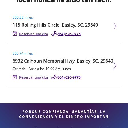
Visit agent page
355.38 miles
115 Rolling Hills Circle, Easley, SC, 29640
Reservar una cita
(864) 626-9775
Visit agent page
355.74 miles
6932 Calhoun Memorial Hwy, Easley, SC, 29640
Cerrada
-
Abre a las
10:00 AM
Lunes
Reservar una cita
(864) 626-9775
PORQUE CONFIANZA, GARANTÍAS, LA
CONVENIENCIA Y EL DINERO IMPORTAN