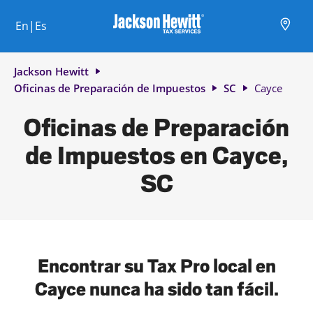
Skip to content
Ciudad, estado/provincia, código postal o ciudad y país
Envíe una búsqueda.
Enlace al sitio web principal
Link Opens in New Tab
Link Opens in New Tab
Link Opens in New Tab
Link Opens in New Tab
Link Opens in New Tab
Link Opens in New Tab
Link Opens in New Tab
En|Es
Return to Nav
Jackson Hewitt
Oficinas de Preparación de Impuestos
SC
Cayce
Oficinas de Preparación
de Impuestos en Cayce,
SC
Encontrar su Tax Pro local en
Cayce nunca ha sido tan fácil.