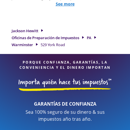
impuestos simples o situaciones más complejas, como los
See more
impuestos de trabajo por cuenta propia. En Jackson Hewitt,
excedimos en identificar todas las deducciones y créditos
elegibles para obtenerle el reembolso de impuestos más
grande. Si necesita servicios de preparación de impuestos
Jackson Hewitt
en Warminster, PA, la ubicación de Jackson Hewitt en 529
Oficinas de Preparación de Impuestos
PA
York Road es una opción excelente. Con nuestros expertos
Warminster
529 York Road
profesionales de impuestos, atención al detalle y diversidad
de servicios financieros, puede estar seguro de que sus
impuestos están en manos expertas.
PORQUE CONFIANZA, GARANTÍAS, LA
CONVENIENCIA Y EL DINERO IMPORTAN
GARANTÍAS DE CONFIANZA
Sea 100% seguro de su dinero & sus
impuestos año tras año.